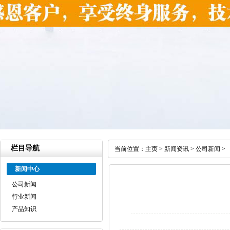
栏目导航
当前位置：
主页
>
新闻资讯
>
公司新闻
>
新闻中心
公司新闻
行业新闻
产品知识