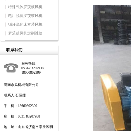
特殊气体罗茨鼓风机
电厂脱硫罗茨鼓风机
循环流化床罗茨风机
罗茨鼓风机定制维修
联系我们
服务热线
0531-83207938
18660802399
济南永风机械有限公司
联系人:石经理
手 机：18660802399
座 机：0531-83207938
地 址：山东省济南市章丘区明