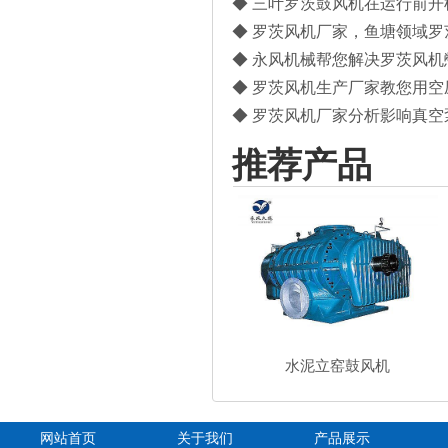
◆ 三叶罗茨鼓风机在运行前
◆ 罗茨风机厂家，鱼塘领域
◆ 永风机械帮您解决罗茨风机
◆ 罗茨风机生产厂家教您用
◆ 罗茨风机厂家分析影响真
推荐产品
水泥立窑鼓风机
网站首页
关于我们
产品展示