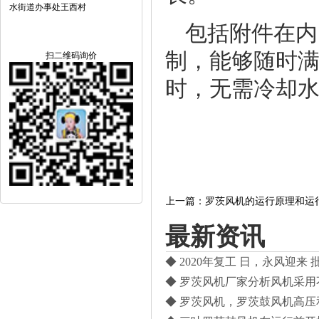
水街道办事处王西村
包括附件在内
制，能够随时
扫二维码询价
时，无需冷却
上一篇：
罗茨风机的运行原理和运
最新资讯
◆ 2020年复工 日，永风迎来 
◆ 罗茨风机厂家分析风机采
◆ 罗茨风机，罗茨鼓风机高