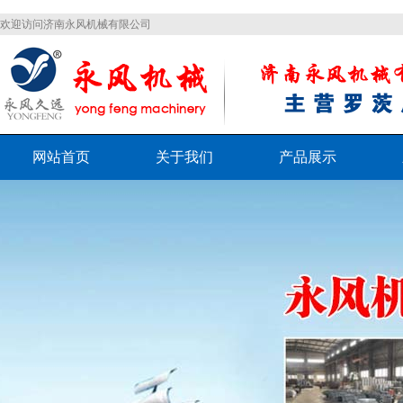
欢迎访问济南永风机械有限公司
网站首页
关于我们
产品展示
三叶罗茨鼓风机系
列