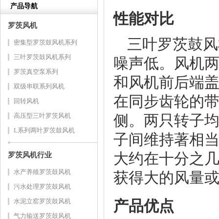
产品导航
性能对比
罗茨风机
三叶罗茨鼓风
密集型罗茨鼓风机系列
三叶罗茨鼓风机系列
噪声低。风机
罗茨真空泵系列
和风机前后端
双级串联系列风机
在同步齿轮的
回转风机
高压型三叶罗茨风机
侧。两只转子均
L系列两叶罗茨鼓风机
子间维持著相当
大约在十分之
罗茨风机行业
水产养殖罗茨鼓风机
获得大的风量
污水处理罗茨鼓风机
水泥立窑罗茨鼓风机
产品优点
气力输送罗茨鼓风机