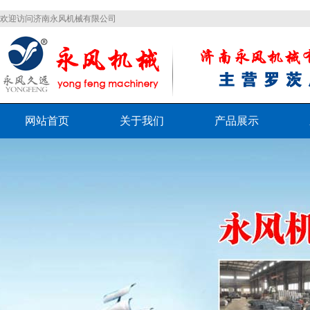
欢迎访问济南永风机械有限公司
网站首页
关于我们
产品展示
三叶罗茨鼓风机系
列