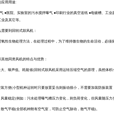
应用用途:
气 ●医院、实验室的污水搅拌曝气 ●印刷行业的真空送纸 ●电镀槽、工业
工业及其它等。
么需要到回转式鼓风机：
需氧性生物处理方法，在处理过程中，为了维持微生物的生命活动，必须保
和其他同类风机的特点与优势：
风量大、噪声低、耗能省(回转式鼓风机采用运转压缩空气的原理，虽然体
安装方便(小型机种运转时只要放置妥当则振动很小，不需要加装防振装置
，风量稳定(例如：污水处理曝气槽压力变化，则负荷变化，但风量随压力
，散气平稳(全部机种附有空气室，可防止空气脉动，散气平稳)。