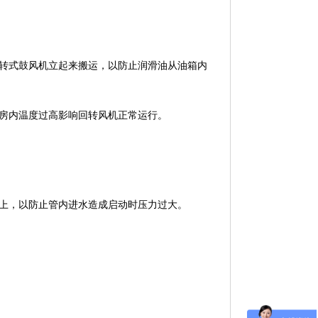
转式鼓风机立起来搬运，以防止润滑油从油箱内
房内温度过高影响回转风机正常运行。
上，以防止管内进水造成启动时压力过大。