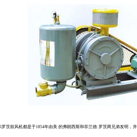
罗茨鼓风机都是于1854年由美 的弗朗西斯和菲兰德·罗茨两兄弟发明，