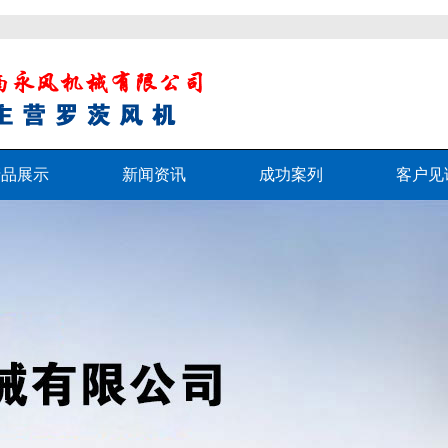
产品展示
新闻资讯
成功案列
客户见