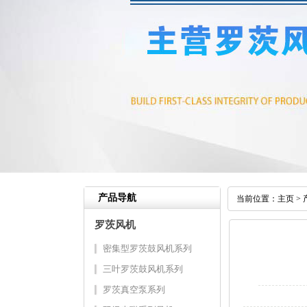
产品导航
当前位置：
主页
>
罗茨风机
密集型罗茨鼓风机系列
三叶罗茨鼓风机系列
罗茨真空泵系列