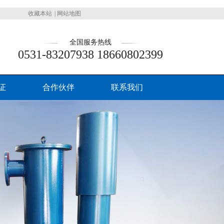
收藏本站
|
网站地图
全国服务热线
0531-83207938 18660802399
证
合作伙伴
联系我们