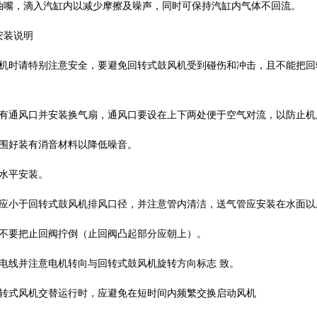
油嘴，滴入汽缸内以减少摩擦及噪声，同时可保持汽缸内气体不回流。
安装说明
风机时请特别注意安全，要避免回转式鼓风机受到碰伤和冲击，且不能把回
留有通风口并安装换气扇，通风口要设在上下两处便于空气对流，以防止机
周围好装有消音材料以降低噪音。
机水平安装。
不应小于回转式鼓风机排风口径，并注意管内清洁，送气管应安装在水面以
意不要把止回阀拧倒（止回阀凸起部分应朝上）。
配电线并注意电机转向与回转式鼓风机旋转方向标志 致。
回转式风机交替运行时，应避免在短时间内频繁交换启动风机