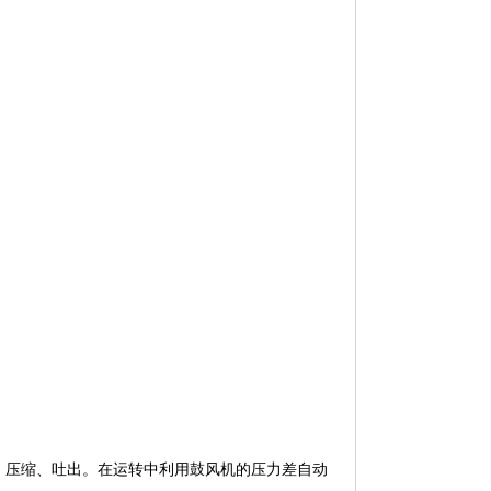
、压缩、吐出。在运转中利用鼓风机的压力差自动