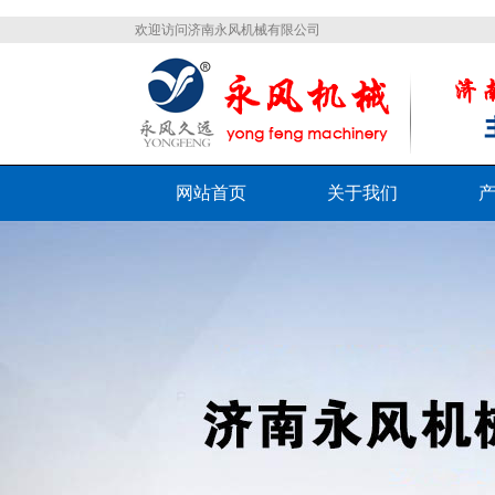
欢迎访问济南永风机械有限公司
网站首页
关于我们
三叶罗茨鼓风机系
列