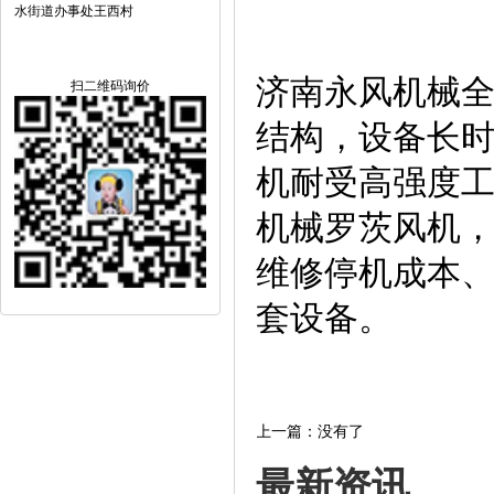
水街道办事处王西村
济南永风机械
扫二维码询价
结构，设备长
机耐受高强度
机械罗茨风机
维修停机成本
套设备。
上一篇：没有了
最新资讯