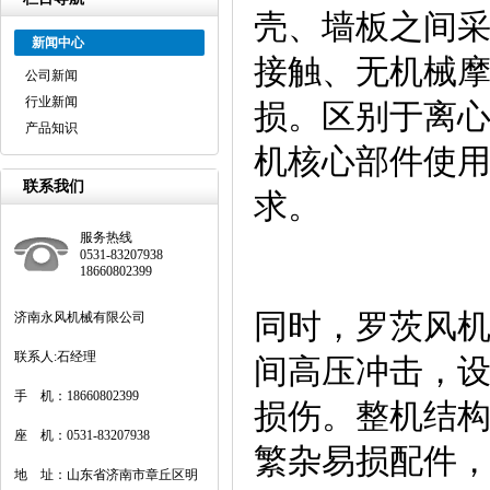
壳、墙板之间
新闻中心
接触、无机械
公司新闻
行业新闻
损。区别于离
产品知识
机核心部件使
联系我们
求。
服务热线
0531-83207938
18660802399
同时，罗茨风
济南永风机械有限公司
联系人:石经理
间高压冲击，
手 机：18660802399
损伤。整机结
座 机：0531-83207938
繁杂易损配件
地 址：山东省济南市章丘区明