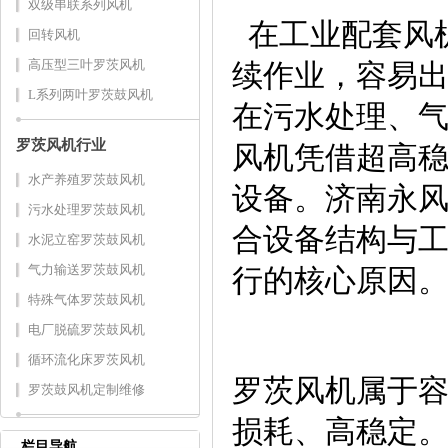
双级串联系列风机
在工业配套风
回转风机
高压型三叶罗茨风机
续作业，容易
L系列两叶罗茨鼓风机
在污水处理、
罗茨风机行业
风机凭借超高稳
水产养殖罗茨鼓风机
设备。济南永
污水处理罗茨鼓风机
合设备结构与
水泥立窑罗茨鼓风机
气力输送罗茨鼓风机
行的核心原因
特殊气体罗茨鼓风机
电厂脱硫罗茨鼓风机
循环流化床罗茨风机
罗茨风机属于
罗茨鼓风机定制维修
损耗、高稳定
栏目导航