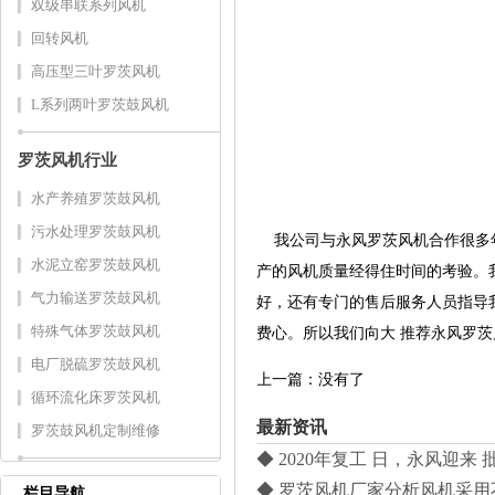
双级串联系列风机
回转风机
高压型三叶罗茨风机
L系列两叶罗茨鼓风机
罗茨风机行业
水产养殖罗茨鼓风机
污水处理罗茨鼓风机
我公司与永风罗茨风机合作很多年
水泥立窑罗茨鼓风机
产的风机质量经得住时间的考验。
气力输送罗茨鼓风机
好，还有专门的售后服务人员指导
特殊气体罗茨鼓风机
费心。所以我们向大 推荐永风罗茨
电厂脱硫罗茨鼓风机
上一篇：没有了
循环流化床罗茨风机
最新资讯
罗茨鼓风机定制维修
◆ 2020年复工 日，永风迎来 
◆ 罗茨风机厂家分析风机采
栏目导航