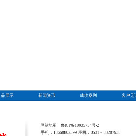
产品展示
新闻资讯
成功案列
客户见
网站地图
鲁ICP备18035734号-2
手机：18660802399 座机：0531－83207938