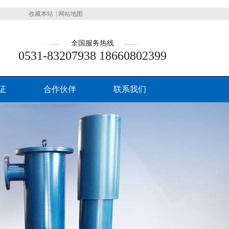
收藏本站
|
网站地图
全国服务热线
0531-83207938 18660802399
证
合作伙伴
联系我们