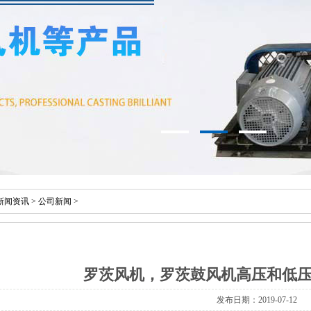
新闻资讯
>
公司新闻
>
罗茨风机，罗茨鼓风机高压和低
发布日期：2019-07-12