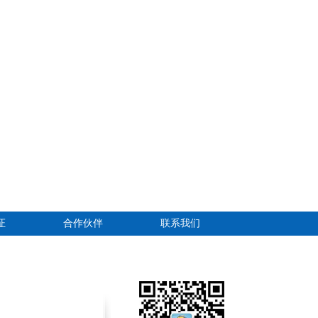
证
合作伙伴
联系我们