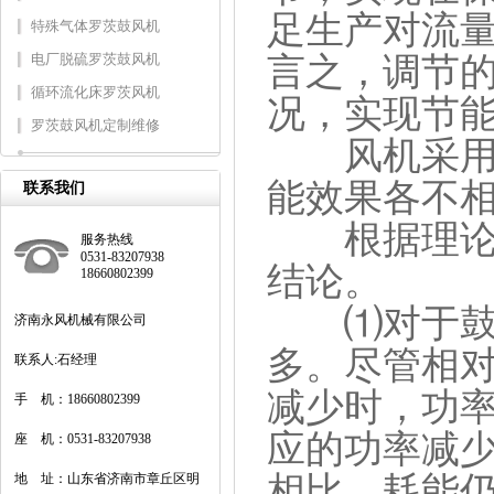
足生产对流
特殊气体罗茨鼓风机
言之，调节的
电厂脱硫罗茨鼓风机
循环流化床罗茨风机
况，实现节
罗茨鼓风机定制维修
风机采用不
能效果各不
联系我们
根据理论分
服务热线
0531-83207938
结论。
18660802399
⑴对于鼓风
济南永风机械有限公司
多。尽管相对
联系人:石经理
减少时，功率
手 机：18660802399
应的功率减少
座 机：0531-83207938
相比，耗能仍
地 址：山东省济南市章丘区明