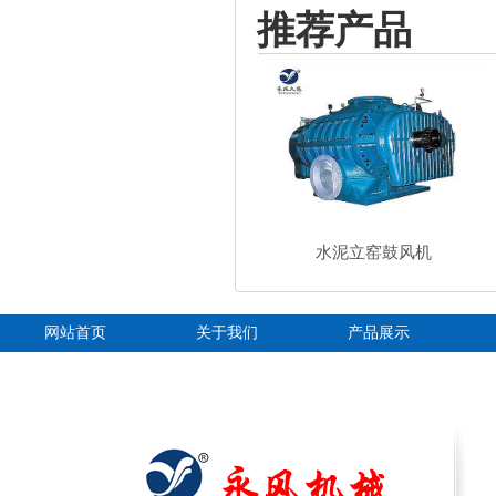
推荐产品
水泥立窑鼓风机
网站首页
关于我们
产品展示
三叶罗茨鼓风机系列