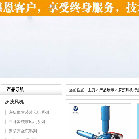
产品导航
当前位置：
主页
>
产品展示
>
罗茨风机行
罗茨风机
密集型罗茨鼓风机系列
三叶罗茨鼓风机系列
罗茨真空泵系列