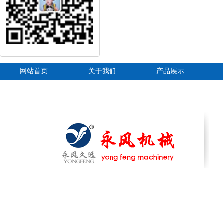
网站首页
关于我们
产品展示
三叶罗茨鼓风机系列