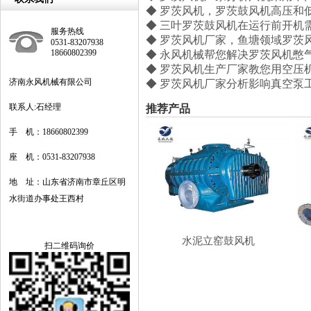
◆ 罗茨风机，罗茨鼓风机高压和
◆ 三叶罗茨鼓风机在运行前开机
服务热线
◆ 罗茨风机厂家，鱼塘领域罗茨
0531-83207938
18660802399
◆ 永风机械帮您解决罗茨风机憋
◆ 罗茨风机生产厂家教您用空压
济南永风机械有限公司
◆ 罗茨风机厂家分析影响真空泵
联系人:石经理
推荐产品
手 机：18660802399
座 机：0531-83207938
地 址：山东省济南市章丘区明
水街道办事处王西村
水泥立窑鼓风机
扫二维码询价