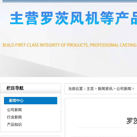
栏目导航
当前位置：
主页
>
新闻资讯
>
公司新闻
>
新闻中心
公司新闻
行业新闻
罗
产品知识