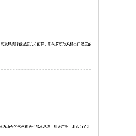
罗茨鼓风机降低温度几方面识。影响罗茨鼓风机出口温度的
压力场合的气体输送和加压系统，用途广泛，那么为了让
】