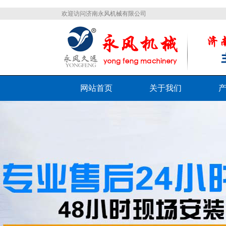
欢迎访问济南永风机械有限公司
网站首页
关于我们
三叶罗茨鼓风机系
列