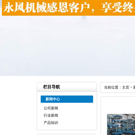
栏目导航
当前位置：
主页
>
新闻中心
公司新闻
行业新闻
产品知识