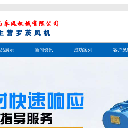
产品展示
新闻资讯
成功案列
客户见