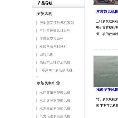
产品导航
罗茨鼓风机
罗茨风机
三叶罗茨鼓风机
密集型罗茨鼓风机系列
密封面直观检查
三叶罗茨鼓风机系列
量、轴的径向跳
罗茨真空泵系列
双级串联系列风机
回转风机
高压型三叶罗茨风机
L系列两叶罗茨鼓风机
罗茨风机行业
浅谈罗茨风
水产养殖罗茨鼓风机
对于罗茨风机
污水处理罗茨鼓风机
谈 下罗茨风机维
水泥立窑罗茨鼓风机
气力输送罗茨鼓风机