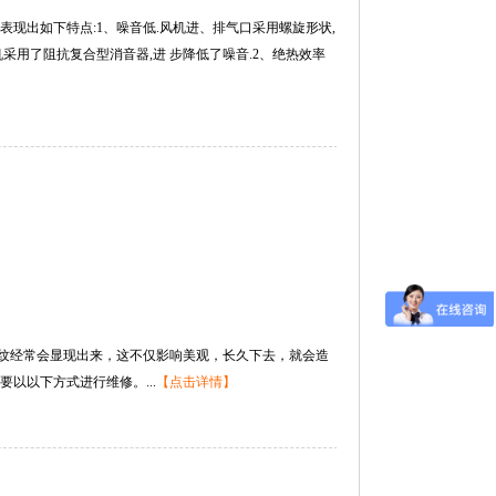
表现出如下特点:1、噪音低.风机进、排气口采用螺旋形状,
用了阻抗复合型消音器,进 步降低了噪音.2、绝热效率
纹经常会显现出来，这不仅影响美观，长久下去，就会造
以以下方式进行维修。...
【点击详情】